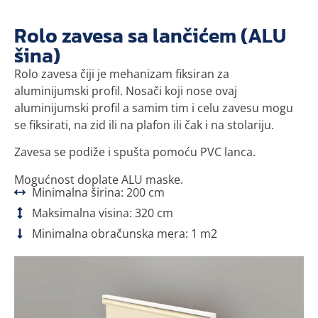
Rolo zavesa sa lančićem (ALU
šina)
Rolo zavesa čiji je mehanizam fiksiran za
aluminijumski profil. Nosači koji nose ovaj
aluminijumski profil a samim tim i celu zavesu mogu
se fiksirati, na zid ili na plafon ili čak i na stolariju.
Zavesa se podiže i spušta pomoću PVC lanca.
Mogućnost doplate ALU maske.
Minimalna širina: 200 cm
Maksimalna visina: 320 cm
Minimalna obračunska mera: 1 m2