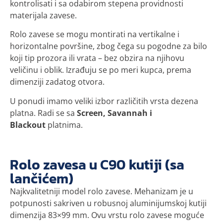
kontrolisati i sa odabirom stepena providnosti
materijala zavese.
Rolo zavese se mogu montirati na vertikalne i
horizontalne površine, zbog čega su pogodne za bilo
koji tip prozora ili vrata – bez obzira na njihovu
veličinu i oblik. Izrađuju se po meri kupca, prema
dimenziji zadatog otvora.
U ponudi imamo veliki izbor različitih vrsta dezena
platna. Radi se sa
Screen, Savannah i
Blackout
platnima.
Rolo zavesa u C90 kutiji (sa
lančićem)
Najkvalitetniji model rolo zavese. Mehanizam je u
potpunosti sakriven u robusnoj aluminijumskoj kutiji
dimenzija 83×99 mm. Ovu vrstu rolo zavese moguće