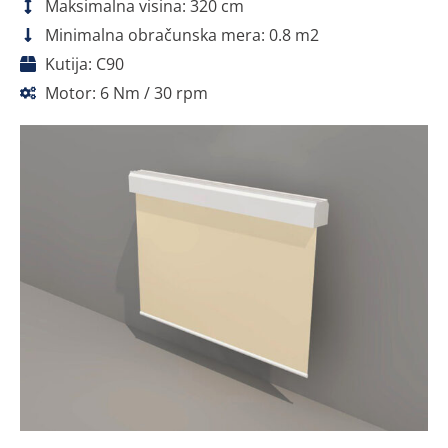
Maksimalna visina: 320 cm
Minimalna obračunska mera: 0.8 m2
Kutija: C90
Motor: 6 Nm / 30 rpm