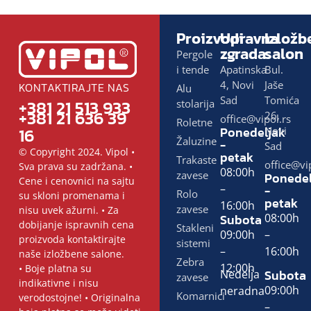
Proizvodi
Upravna
Izložb
zgrada
salon
Pergole
i tende
Apatinska
Bul.
4, Novi
Jaše
KONTAKTIRAJTE NAS
Alu
Sad
Tomića
+381 21 513 933
stolarija
+381 21 636 39
26,
office@vipol.rs
Roletne
16
Ponedeljak
Novi
Žaluzine
-
Sad
© Copyright 2024. Vipol •
petak
Trakaste
office@vi
Sva prava su zadržana. •
08:00h
zavese
Ponedel
Cene i cenovnici na sajtu
–
-
Rolo
su skloni promenama i
petak
16:00h
zavese
nisu uvek ažurni. • Za
Subota
08:00h
dobijanje ispravnih cena
Stakleni
09:00h
–
proizvoda kontaktirajte
sistemi
–
16:00h
naše izložbene salone.
Zebra
12:00h
• Boje platna su
Subota
Nedelja
zavese
indikativne i nisu
09:00h
neradna
Komarnici
verodostojne! • Originalna
–