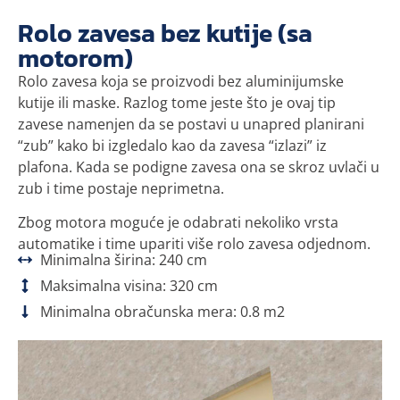
Rolo zavesa bez kutije (sa
motorom)
Rolo zavesa koja se proizvodi bez aluminijumske
kutije ili maske. Razlog tome jeste što je ovaj tip
zavese namenjen da se postavi u unapred planirani
“zub” kako bi izgledalo kao da zavesa “izlazi” iz
plafona. Kada se podigne zavesa ona se skroz uvlači u
zub i time postaje neprimetna.
Zbog motora moguće je odabrati nekoliko vrsta
automatike i time upariti više rolo zavesa odjednom.
Minimalna širina: 240 cm
Maksimalna visina: 320 cm
Minimalna obračunska mera: 0.8 m2