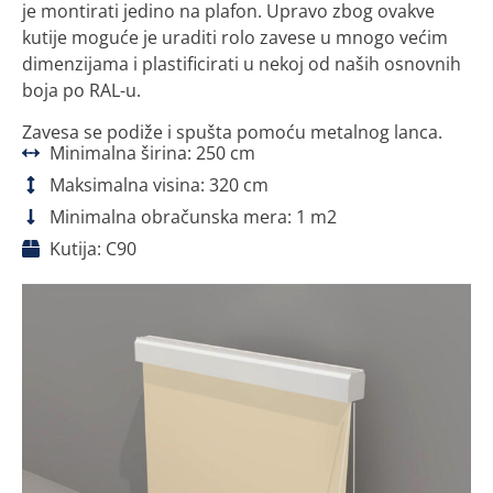
je montirati jedino na plafon. Upravo zbog ovakve
kutije moguće je uraditi rolo zavese u mnogo većim
dimenzijama i plastificirati u nekoj od naših osnovnih
boja po RAL-u.
Zavesa se podiže i spušta pomoću metalnog lanca.
Minimalna širina: 250 cm
Maksimalna visina: 320 cm
Minimalna obračunska mera: 1 m2
Kutija: C90