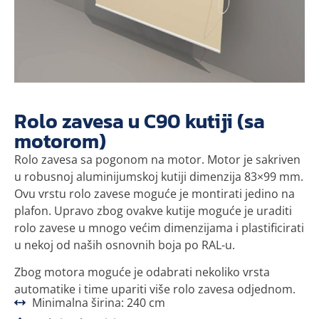
Rolo zavesa u C90 kutiji (sa
motorom)
Rolo zavesa sa pogonom na motor. Motor je sakriven
u robusnoj aluminijumskoj kutiji dimenzija 83×99 mm.
Ovu vrstu rolo zavese moguće je montirati jedino na
plafon. Upravo zbog ovakve kutije moguće je uraditi
rolo zavese u mnogo većim dimenzijama i plastificirati
u nekoj od naših osnovnih boja po RAL-u.
Zbog motora moguće je odabrati nekoliko vrsta
automatike i time upariti više rolo zavesa odjednom.
Minimalna širina: 240 cm