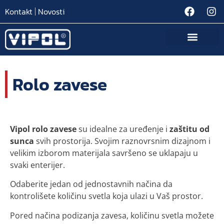
Kontakt
Novosti
Rolo zavese
Vipol rolo zavese
su idealne za uređenje i
zaštitu od
sunca
svih prostorija. Svojim raznovrsnim dizajnom i
velikim izborom materijala savršeno se uklapaju u
svaki enterijer.
Odaberite jedan od jednostavnih načina da
kontrolišete količinu svetla koja ulazi u Vaš prostor.
Pored načina podizanja zavesa, količinu svetla možete