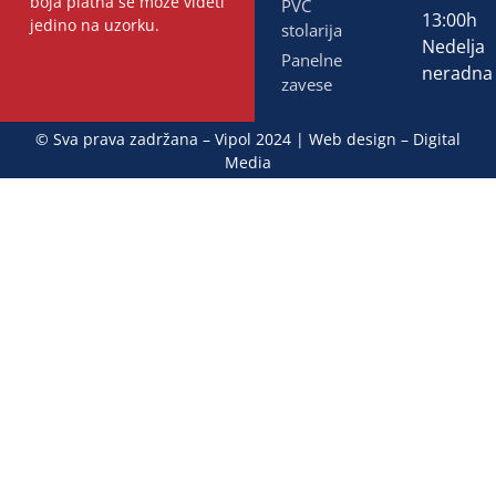
boja platna se može videti
PVC
13:00h
jedino na uzorku.
stolarija
Nedelja
Panelne
neradna
zavese
© Sva prava zadržana – Vipol 2024 | Web design –
Digital
Media