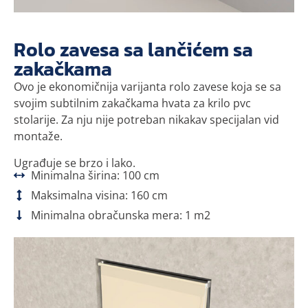
Rolo zavesa sa lančićem sa
zakačkama
Ovo je ekonomičnija varijanta rolo zavese koja se sa
svojim subtilnim zakačkama hvata za krilo pvc
stolarije. Za nju nije potreban nikakav specijalan vid
montaže.
Ugrađuje se brzo i lako.
Minimalna širina: 100 cm
Maksimalna visina: 160 cm
Minimalna obračunska mera: 1 m2