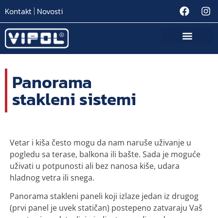
Kontakt
Novosti
Panorama
stakleni sistemi
Vetar i kiša često mogu da nam naruše uživanje u
pogledu sa terase, balkona ili bašte. Sada je moguće
uživati u potpunosti ali bez nanosa kiše, udara
hladnog vetra ili snega.
Panorama stakleni paneli koji izlaze jedan iz drugog
(prvi panel je uvek statičan) postepeno zatvaraju Vaš