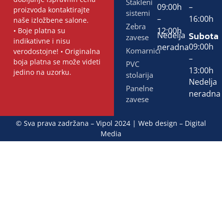
Stakleni
09:00h
–
proizvoda kontaktirajte
sistemi
–
16:00h
naše izložbene salone.
Zebra
12:00h
• Boje platna su
Subota
Nedelja
zavese
indikativne i nisu
09:00h
neradna
Komarnici
verodostojne! • Originalna
–
boja platna se može videti
PVC
13:00h
jedino na uzorku.
stolarija
Nedelja
Panelne
neradna
zavese
© Sva prava zadržana – Vipol 2024 | Web design –
Digital
Media