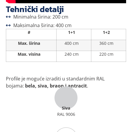
Tehnički detalji
Minimalna širina: 200 cm
Maksimalna širina: 400 cm
#
1+1
1+2
Max. širina
400 cm
360 cm
Max. visina
240 cm
220 cm
Profile je moguće izraditi u standardnim RAL
bojama:
bela, siva, braon i antracit
.
Siva
RAL 9006