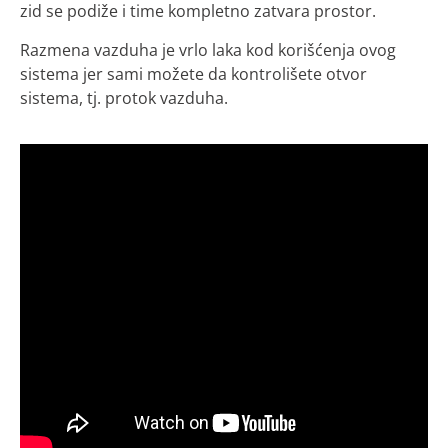
zid se podiže i time kompletno zatvara prostor.
Razmena vazduha je vrlo laka kod korišćenja ovog
sistema jer sami možete da kontrolišete otvor
sistema, tj. protok vazduha.