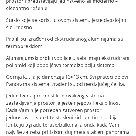
prostor i predstavljaju jedinstveno ali moderno –
elegantno rešenje.
Staklo koje se koristi u ovom sistemu jeste dvoslojno
sigurnosno.
Profili su izrađeni od ekstrudiranog aluminijuma sa
termoprekidom.
Aluminijumski profili vodilice u sebi imaju ekstrudirani
poliamid koji poboljšava termoizolaciju sistema.
Gornja kutija je dimenzija 13×13 cm. Svi prateći delovi
Panorama sistema izrađeni su od nerđajućeg čelika.
Jedinstvena prednost kod ovakvog sistema
zastakljivanja prostorija jeste njegova fleksibilnost.
Kada Vam nije potreban zatvoren prostor
jednostavno spustite stakleni zid i on time dobija
funkciju ograde terase/balkona, a onda kada Vam
najviše zatreba pritiskom dugmeta stakleni panorama