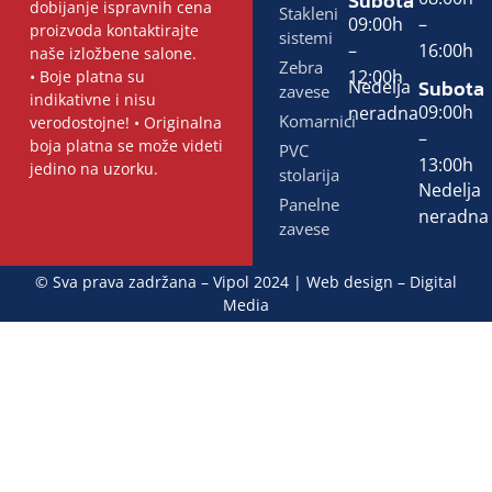
Subota
dobijanje ispravnih cena
Stakleni
09:00h
–
proizvoda kontaktirajte
sistemi
–
16:00h
naše izložbene salone.
Zebra
12:00h
• Boje platna su
Subota
Nedelja
zavese
indikativne i nisu
09:00h
neradna
Komarnici
verodostojne! • Originalna
–
boja platna se može videti
PVC
13:00h
jedino na uzorku.
stolarija
Nedelja
Panelne
neradna
zavese
© Sva prava zadržana – Vipol 2024 | Web design –
Digital
Media