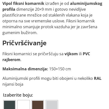
Vipol fiksni komarnik
izrađen je od
aluminijumskog
profila
dimenzije 20×9 mm i gotovo nevidljive
plastificirane mrežice od staklenih vlakana koja je
otporna na sve vremenske uslove. Fiksni komarnik
minimalno smanjuje protok vazduha jer je završena
gumenim bužirom.
Pričvršćivanje
Fiksni komarnici se pričvršćuju sa
vijkom
ili
PVC
rajberom
.
Maksimalna dimenzija:
150×150 cm
Aluminijumski profili mogu biti obojeni u nekoliko
RAL
nijansi boja
Izaberite boju: