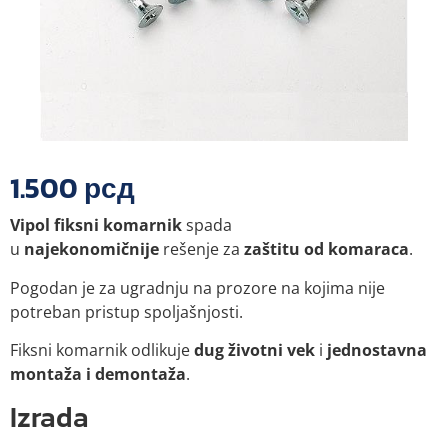
1.500
рсд
Vipol fiksni komarnik
spada
u
najekonomičnije
rešenje za
zaštitu od komaraca
.
Pogodan je za ugradnju na prozore na kojima nije
potreban pristup spoljašnjosti.
Fiksni komarnik odlikuje
dug životni vek
i
jednostavna
montaža i demontaža
.
Izrada