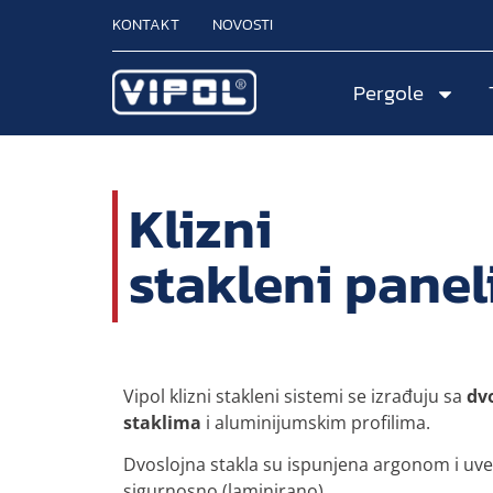
KONTAKT
NOVOSTI
Pergole
Klizni
stakleni panel
Vipol klizni stakleni sistemi se izrađuju sa
dv
staklima
i aluminijumskim profilima.
Dvoslojna stakla su ispunjena argonom i uvek
sigurnosno (laminirano).