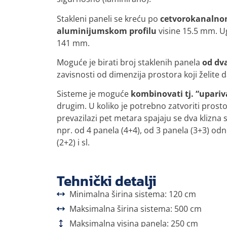
Stakleni paneli se kreću po
cetvorokanaln
aluminijumskom profilu
visine 15.5 mm. U
141 mm.
Moguće je birati broj staklenih panela
od dva
zavisnosti od dimenzija prostora koji želite d
Sisteme je moguće
kombinovati tj. “upariv
drugim. U koliko je potrebno zatvoriti prostor
prevazilazi pet metara spajaju se dva klizna 
npr. od 4 panela (4+4), od 3 panela (3+3) od
(2+2) i sl.
Tehnički detalji
Minimalna širina sistema: 120 cm
Maksimalna širina sistema: 500 cm
Maksimalna visina panela: 250 cm