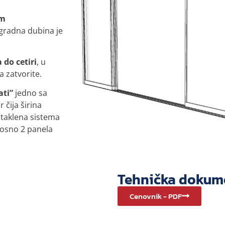
om
gradna dubina je
 do cetiri
, u
a zatvorite.
ati”
jedno sa
 čija širina
staklena sistema
nosno 2 panela
Tehnička dokum
Cenovnik - PDF