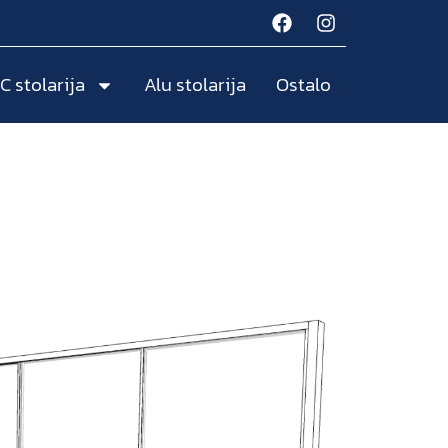
C stolarija
Alu stolarija
Ostalo