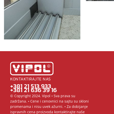
KONTAKTIRAJTE NAS
+381 21 513 933
+381 21 636 39 16
© Copyright 2024. Vipol • Sva prava su
zadržana. • Cene i cenovnici na sajtu su skloni
promenama i nisu uvek ažurni. • Za dobijanje
ispravnih cena proizvoda kontaktirajte naše