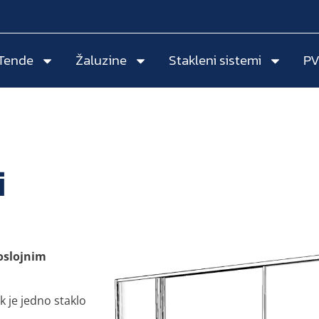
Tende
Žaluzine
Stakleni sistemi
PV
i
oslojnim
 je jedno staklo