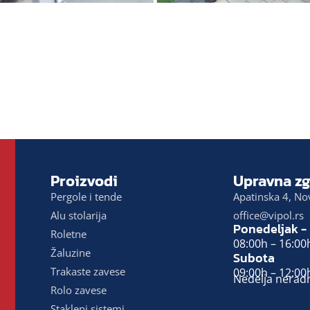
Proizvodi
Upravna zg
Pergole i tende
Apatinska 4, No
Alu stolarija
office@vipol.rs
Ponedeljak -
Roletne
08:00h – 16:00
Žaluzine
Subota
Trakaste zavese
09:00h – 12:00
Nedelja nerad
Rolo zavese
Stakleni sistemi