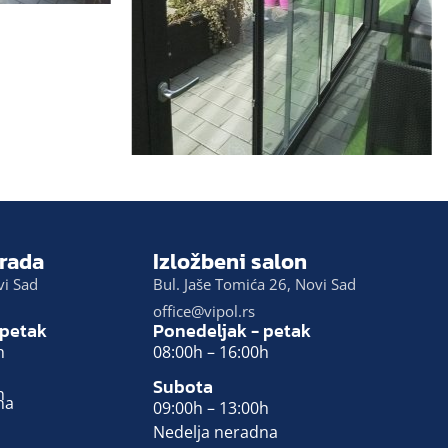
rada
Izložbeni salon
vi Sad
Bul. Jaše Tomića 26, Novi Sad
office@vipol.rs
 petak
Ponedeljak - petak
h
08:00h – 16:00h
Subota
h
na
09:00h – 13:00h
Nedelja neradna